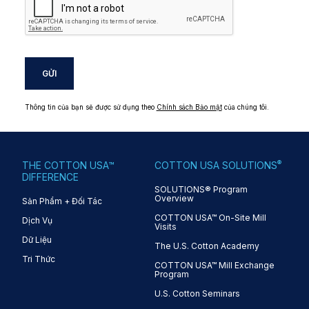
GỬI
Thông tin của bạn sẽ được sử dụng theo
Chính sách Bảo mật
của chúng tôi.
®
THE COTTON USA™
COTTON USA SOLUTIONS
DIFFERENCE
SOLUTIONS® Program
Overview
Sản Phẩm + Đối Tác
COTTON USA™ On-Site Mill
Dịch Vụ
Visits
Dữ Liệu
The U.S. Cotton Academy
Tri Thức
COTTON USA™ Mill Exchange
Program
U.S. Cotton Seminars