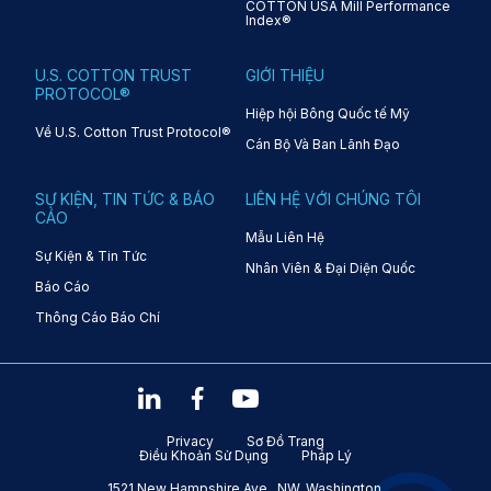
COTTON USA Mill Performance
Index®
U.S. COTTON TRUST
GIỚI THIỆU
PROTOCOL®
Hiệp hội Bông Quốc tế Mỹ
Về U.S. Cotton Trust Protocol®
Cán Bộ Và Ban Lãnh Đạo
SỰ KIỆN, TIN TỨC & BÁO
LIÊN HỆ VỚI CHÚNG TÔI
CÁO
Mẫu Liên Hệ
Sự Kiện & Tin Tức
Nhân Viên & Đại Diện Quốc
Báo Cáo
Thông Cáo Báo Chí
Privacy
Sơ Đồ Trang
Điều Khoản Sử Dụng
Pháp Lý
1521 New Hampshire Ave., NW, Washington,