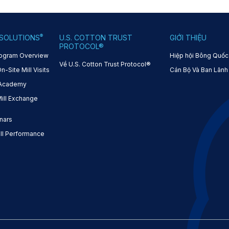
®
SOLUTIONS
U.S. COTTON TRUST
GIỚI THIỆU
PROTOCOL®
ogram Overview
Hiệp hội Bông Quốc
Về U.S. Cotton Trust Protocol®
Site Mill Visits
Cán Bộ Và Ban Lãnh
 Academy
ll Exchange
nars
l Performance