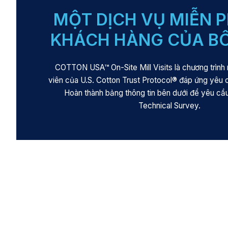
MỘT DỊCH VỤ MIỄN P
KHÁCH HÀNG CỦA B
COTTON USA™ On-Site Mill Visits là chương trình 
viên của U.S. Cotton Trust Protocol® đáp ứng yêu
Hoàn thành bảng thông tin bên dưới để yêu cầu
Technical Survey.