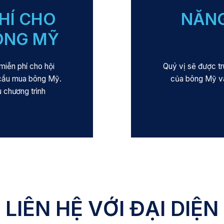
HÍ CHO
NĂNG
ÔNG MỸ
miễn phí cho hội
Quý vị sẽ được tr
 cầu mua bông Mỹ.
của bông Mỹ và
 chương trình
LIÊN HỆ VỚI ĐẠI DIỆN