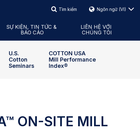
Tìm kiếm
Ngôn ngữ
(VI)
Tìm kiếm
Sự Kiện & Tin Tức
 tế Mỹ
Báo Cáo
Mẫu Liên Hệ
SỰ KIỆN, TIN TỨC &
LIÊN HỆ VỚI
BÁO CÁO
CHÚNG TÔI
h Đạo
Thông Cáo Báo Chí
Nhân Viên & Đại Diện Quốc
U.S.
COTTON USA
Cotton
Mill Performance
Seminars
Index®
™ ON-SITE MILL