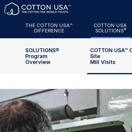
Sản Phẩm + Đối Tác
The U.S. Cotton
A
Dịch Vụ
COTTON USA™
M
Dữ Liệu
U.S. Cotton
Semin
THE COTTON USA™
COTTON USA
®
DIFFERENCE
SOLUTIONS
Tri Thức
COTTON USA
Mi
SOLUTIONS®
COTTON USA™ 
Program
Site
Overview
Mill Visits