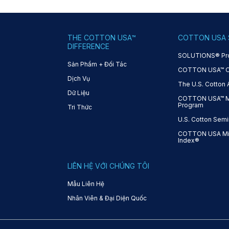
THE COTTON USA™
COTTON USA 
DIFFERENCE
SOLUTIONS® Pr
Sản Phẩm + Đối Tác
COTTON USA™ On-
Dịch Vụ
The U.S. Cotton
Dữ Liệu
COTTON USA™ Mi
Program
Tri Thức
U.S. Cotton Semi
COTTON USA Mil
Index®
LIÊN HỆ VỚI CHÚNG TÔI
Mẫu Liên Hệ
Nhân Viên & Đại Diện Quốc