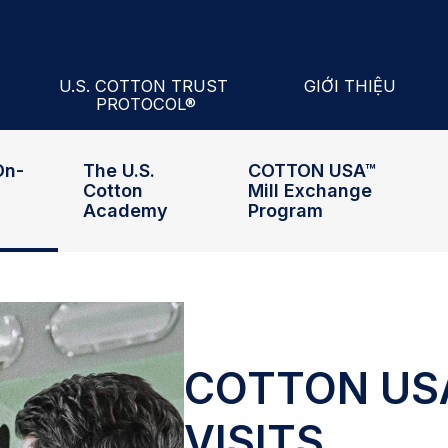
cademy
ill Exchange Program
ars
Hiệp hội Bông Quốc
U.S. COTTON TRUST
GIỚI THIỆU
PROTOCOL®
ll Performance Index®
Về U.S. Cotton Trust Protocol®
Cán Bộ Và Ban Lãn
On-
The U.S.
COTTON USA™
Cotton
Mill Exchange
Academy
Program
COTTON USA
VISITS