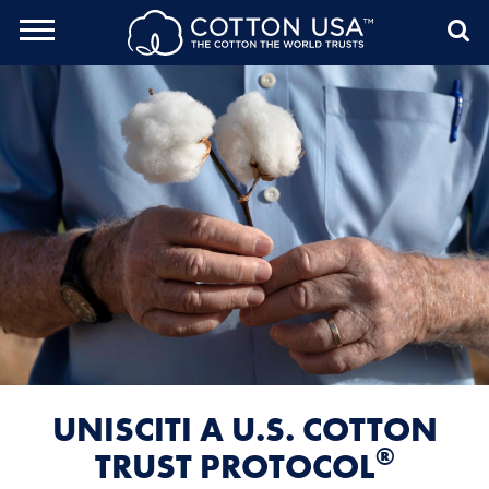
rch Toggle
Menu
Sea
UNISCITI A U.S. COTTON
®
TRUST PROTOCOL