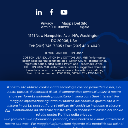
Privacy
Mappa Del Sito
Termini Di Utilizzo
Legale
1521 New Hampshire Ave., NW, Washington,
DC 20036, USA
Tel: (202) 745-7805 / Fax: (202) 483-4040
© 1989-2026 COTTON USA™
COTTON USA SOLUTIONS® e COTTON USA Mill Performance
Index® sono marchi commerciali di Cotton Council International,
registrati dallo United States Patent and Trademark Office.
Il COTTON USA Mill Performance Index® è soggetto a domande
di brevetto in corso di concessione e ai brevetti rilasciati negli
Stati Uniti con numero D1053899, D1054442 e D1054443.
Il nostro sito utilizza cookie e altre tecnologie così da permettere a noi, e ai
nostri partner, di ricordarci di Lei, di comprendere come Lei utilizzi il nostro
sito e per fornirLe materiale pubblicitario in linea con i Suoi interessi. Per
maggiori informazioni riguardo all’utilizzo dei cookie in questo sito e la
misura in cui Lei possa rifiutare l’utilizzo dei cookie La invitiamo a
cliccare
qui
. Continuando ad utilizzare questo sito, Lei acconsente all’uso dei cookie
ed alla nostra
Politica sulla privacy.
Può fornirci le Sue informazioni personali, come l’indirizzo e-mail, attraverso il
nostro sito web. Per maggiori informazioni riguardo alle modalità con cui noi