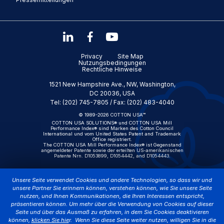
Privacy
Site Map
Nutzungsbedingungen
Rechtliche Hinweise
1521 New Hampshire Ave., NW, Washington,
DC 20036, USA
Tel: (202) 745-7805 / Fax: (202) 483-4040
© 1989-2026 COTTON USA™
COTTON USA SOLUTIONS® und COTTON USA Mill
Performance Index® sind Marken des Cotton Council
International und vom United States Patent and Trademark
Office registriert.
The COTTON USA Mill Performance Index® ist Gegenstand
angemeldeter Patente sowie der erteilten US-amerikanischen
Patente Nrn. D1053899, D1054442, and D1054443.
Unsere Seite verwendet Cookies und andere Technologien, so dass wir und
unsere Partner Sie erinnern können, verstehen können, wie Sie unsere Seite
nutzen, und Ihnen Kommunikationen, die Ihren Interessen entspricht,
präsentieren können. Um mehr über die Verwendung von Cookies auf dieser
Seite und über das Ausmaß zu erfahren, in dem Sie Cookies deaktivieren
können,
klicken Sie hie
r. Wenn Sie diese Seite weiter nutzen, willigen Sie in die