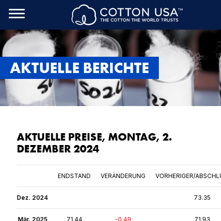
rch Toggle
Menu
AKTUELLE BERICHTE
AKTUELLE PREISE, MONTAG, 2.
DEZEMBER 2024
ENDSTAND
VERÄNDERUNG
VORHERIGER/ABSCHL
Dez. 2024
73.35
Mär. 2025
71.44
-0.49
71.93