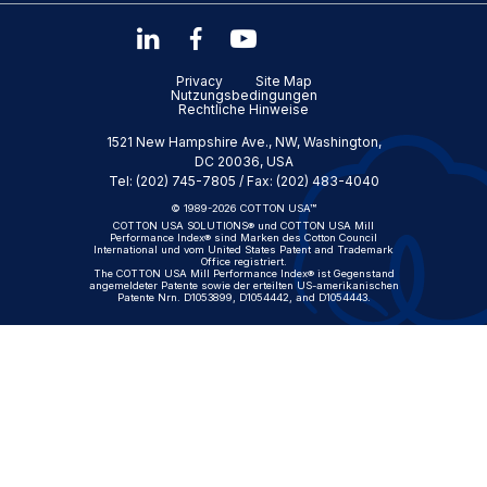
Privacy
Site Map
Nutzungsbedingungen
Rechtliche Hinweise
1521 New Hampshire Ave., NW, Washington,
DC 20036, USA
Tel: (202) 745-7805 / Fax: (202) 483-4040
© 1989-2026 COTTON USA™
COTTON USA SOLUTIONS® und COTTON USA Mill
Performance Index® sind Marken des Cotton Council
International und vom United States Patent and Trademark
Office registriert.
The COTTON USA Mill Performance Index® ist Gegenstand
angemeldeter Patente sowie der erteilten US-amerikanischen
Patente Nrn. D1053899, D1054442, and D1054443.