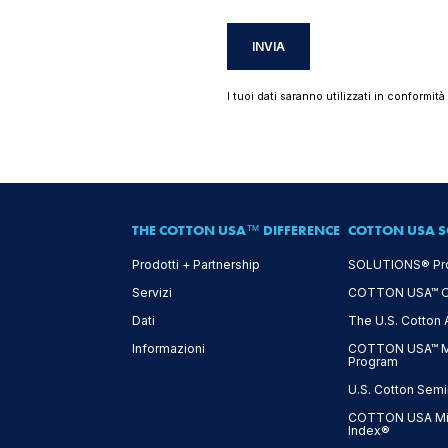
INVIA
I tuoi dati saranno utilizzati in conformit
THE COTTON USA™ DIFFERENCE
COTTON USA S
Prodotti + Partnership
SOLUTIONS® Pr
Servizi
COTTON USA™ On-
Dati
The U.S. Cotton
Informazioni
COTTON USA™ Mi
Program
U.S. Cotton Semi
COTTON USA Mil
Index®