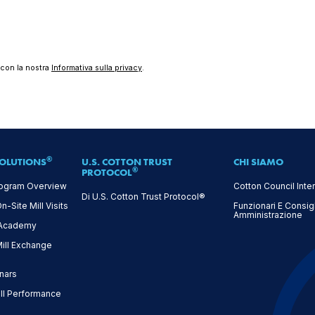
à con la nostra
Informativa sulla privacy
.
®
OLUTIONS
U.S. COTTON TRUST
CHI SIAMO
®
PROTOCOL
ogram Overview
Cotton Council Inter
Di U.S. Cotton Trust Protocol®
Site Mill Visits
Funzionari E Consigl
Amministrazione
 Academy
ll Exchange
nars
l Performance