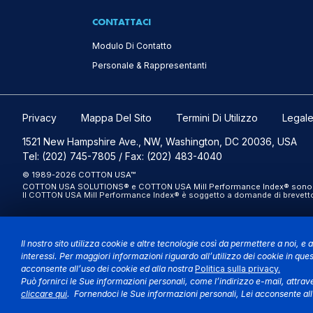
CONTATTACI
Modulo Di Contatto
Personale & Rappresentanti
Privacy
Mappa Del Sito
Termini Di Utilizzo
Legal
1521 New Hampshire Ave., NW, Washington, DC 20036, USA
Tel: (202) 745-7805 / Fax: (202) 483-4040
© 1989-2026 COTTON USA™
COTTON USA SOLUTIONS® e COTTON USA Mill Performance Index® sono marchi
Il COTTON USA Mill Performance Index® è soggetto a domande di brevetto 
Il nostro sito utilizza cookie e altre tecnologie così da permettere a noi, e a
interessi. Per maggiori informazioni riguardo all’utilizzo dei cookie in quest
acconsente all’uso dei cookie ed alla nostra
Politica sulla privacy.
Può fornirci le Sue informazioni personali, come l’indirizzo e-mail, attrav
cliccare qui
. Fornendoci le Sue informazioni personali, Lei acconsente all’u