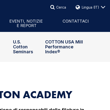
Cerca
Lingua
(IT)
Cerca
Eventi e notizie
ernational
Report
Modulo Di Contatto
EVENTI, NOTIZIE
CONTATTACI
E REPORT
iglio Di Amministrazione
Comunicati Stampa
Personale & Rappresentanti
U.S.
COTTON USA Mill
Cotton
Performance
Seminars
Index®
OTTON ACADEMY
ione di responsabili delle filature in