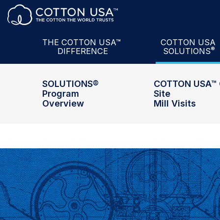
Prodotti + Partnership
The U.S. Cotton
Servizi
COTTON USA™
Dati
U.S. Cotton
Semi
THE COTTON USA™
COTTON USA
®
DIFFERENCE
SOLUTIONS
Informazioni
COTTON USA Mi
SOLUTIONS®
COTTON USA™ 
Program
Site
Overview
Mill Visits