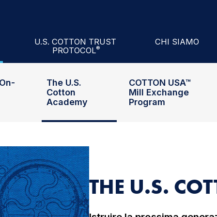
Academy
Mill Exchange Program
nars
Cotton Council Int
U.S. COTTON TRUST
CHI SIAMO
®
PROTOCOL
ll
Performance Index®
Di U.S. Cotton Trust Protocol®
Funzionari E Cons
On-
The U.S.
COTTON USA™
Cotton
Mill Exchange
Academy
Program
THE U.S. C
Istruire la prossima generaz