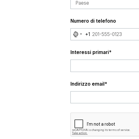
Numero di telefono
No
+1
country
selected
Interessi primari
*
Indirizzo email
*